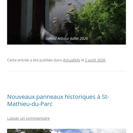
Gérald Arbour Juillet 2026
Cette entrée a été publiée dans
Actualités
le
2 août 2026
.
Nouveaux panneaux historiques à St-
Mathieu-du-Parc
Laisser un commentaire