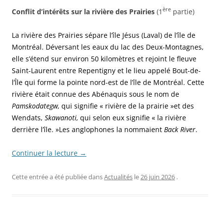
ère
Conflit d’intérêts sur la rivière des Prairies
(1
partie)
La rivière des Prairies sépare l’île Jésus (Laval) de l’île de
Montréal. Déversant les eaux du lac des Deux-Montagnes,
elle s’étend sur environ 50 kilomètres et rejoint le fleuve
Saint-Laurent entre Repentigny et le lieu appelé Bout-de-
l’Île qui forme la pointe nord-est de l’île de Montréal. Cette
rivière était connue des Abénaquis sous le nom de
Pamskodategw,
qui signifie « rivière de la prairie »et des
Wendats,
Skawanoti,
qui selon eux signifie « la rivière
derrière l’île. »Les anglophones la nommaient
Back River
.
Continuer la lecture
→
Cette entrée a été publiée dans
Actualités
le
26 juin 2026
.