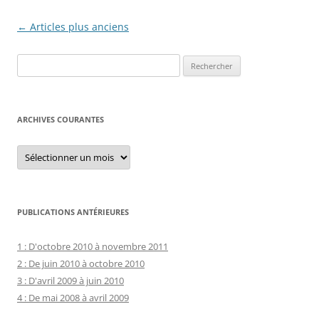
N
←
Articles plus anciens
a
Rechercher :
v
i
g
ARCHIVES COURANTES
a
t
Archives
courantes
i
o
n
PUBLICATIONS ANTÉRIEURES
d
e
1 : D'octobre 2010 à novembre 2011
2 : De juin 2010 à octobre 2010
s
3 : D'avril 2009 à juin 2010
a
4 : De mai 2008 à avril 2009
r