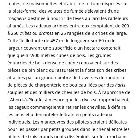
tentes, de maisonnettes et d’abris de fortune disposés sur
la plate-forme, des volutes de fumée s’élevaient d’une
couquerie
destinée à nourrir de fèves au lard les radeleurs
affamés. Les radeaux arrimés entre eux comptaient de 200
à 250
cribes
ou
drames
en 25 rangées de 8 cribes de large.
Cette île flottante de 457 m de longueur sur 60 m de
largeur couvrant une superficie d’un hectare contenait
quelque 32,900 mètres cubes de bois. Les grumes
équarries de bois dense de chêne reposaient sur des
pièces de pin blanc qui assuraient la flottaison des cribes
attachés par un grand nombre de traverses de rondins et
de pièces de charpenterie de bouleau liées par des
harts
souples et des milliers de chevilles de bois. À l’approche de
L’Abord-à-Plouffe, à mesure que les rives se rapprochaient,
les cageux commençaient à retirer les chevilles, à défaire
les liens et à démanteler le train en petits radeaux
individuels. Les manœuvres des pilotes seraient délicates
pour les passer par petits groupes dans le chenal entre les
piliers de trois grands ponts disséminés sur les prochains