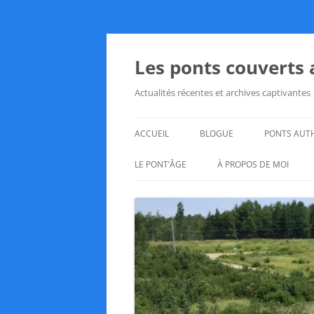
Aller
au
contenu
Les ponts couverts
Actualités récentes et archives captivantes
ACCUEIL
BLOGUE
PONTS AUT
LE PONT’ÂGE
À PROPOS DE MOI