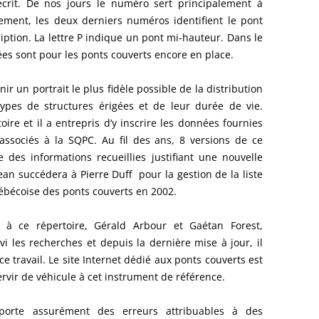
crit. De nos jours le numéro sert principalement à
lement, les deux derniers numéros identifient le pont
iption. La lettre P indique un pont mi-hauteur. Dans le
ées sont pour les ponts couverts encore en place.
nir un portrait le plus fidèle possible de la distribution
types de structures érigées et de leur durée de vie.
ire et il a entrepris d’y inscrire les données fournies
ssociés à la SQPC. Au fil des ans, 8 versions de ce
 des informations recueillies justifiant une nouvelle
ean succédera à Pierre Duff pour la gestion de la liste
uébécoise des ponts couverts en 2002.
s à ce répertoire, Gérald Arbour et Gaétan Forest,
i les recherches et depuis la dernière mise à jour, il
ce travail. Le site Internet dédié aux ponts couverts est
ervir de véhicule à cet instrument de référence.
mporte assurément des erreurs attribuables à des