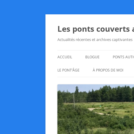
Aller
au
contenu
Les ponts couverts
Actualités récentes et archives captivantes
ACCUEIL
BLOGUE
PONTS AUT
LE PONT’ÂGE
À PROPOS DE MOI