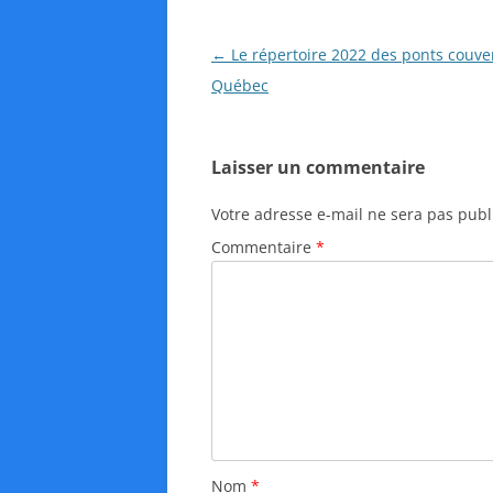
N
←
Le répertoire 2022 des ponts couve
a
Québec
v
i
Laisser un commentaire
g
a
Votre adresse e-mail ne sera pas publ
t
Commentaire
*
i
o
n
d
e
s
a
r
Nom
*