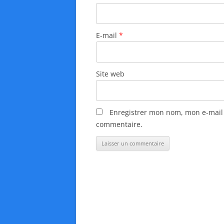
t
i
E-mail
*
c
l
e
Site web
s
Enregistrer mon nom, mon e-mail 
commentaire.