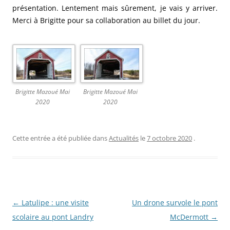
présentation. Lentement mais sûrement, je vais y arriver.
Merci à Brigitte pour sa collaboration au billet du jour.
Brigitte Mazoué Mai
Brigitte Mazoué Mai
2020
2020
Cette entrée a été publiée dans
Actualités
le
7 octobre 2020
.
N
←
Latulipe : une visite
Un drone survole le pont
a
scolaire au pont Landry
McDermott
→