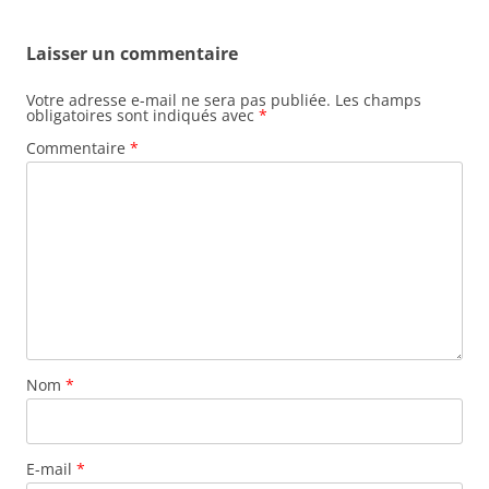
v
i
Laisser un commentaire
g
a
Votre adresse e-mail ne sera pas publiée.
Les champs
obligatoires sont indiqués avec
*
t
Commentaire
*
i
o
n
d
e
s
a
r
Nom
*
t
i
c
E-mail
*