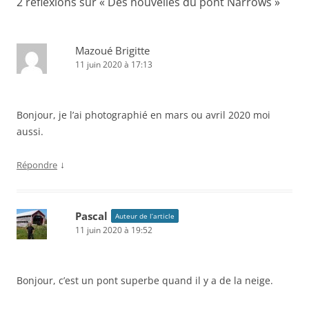
2 réflexions sur «
Des nouvelles du pont Narrows
»
g
a
t
Mazoué Brigitte
11 juin 2020 à 17:13
i
o
n
Bonjour, je l’ai photographié en mars ou avril 2020 moi
d
aussi.
e
s
↓
Répondre
a
r
Pascal
Auteur de l’article
t
11 juin 2020 à 19:52
i
c
l
Bonjour, c’est un pont superbe quand il y a de la neige.
e