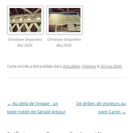
Christiane Desjardins
Christiane Desjardins
Mai 2020
Mai 2020
Cette entrée a été publiée dans
Actualités
,
Histoire
le
20 mai 2020
.
N
←
Au-delà de l’image : un
De drôles de visiteurs au
a
texte inédit de Gérald Arbour
pont Caron
→
v
i