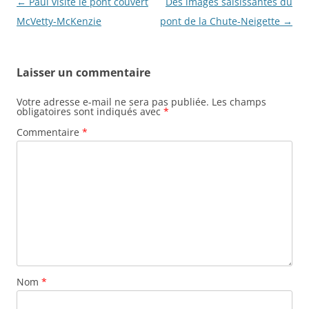
N
←
Paul visite le pont couvert
Des images saisissantes du
a
McVetty-McKenzie
pont de la Chute-Neigette
→
v
i
Laisser un commentaire
g
a
Votre adresse e-mail ne sera pas publiée.
Les champs
obligatoires sont indiqués avec
*
t
Commentaire
*
i
o
n
d
e
s
a
r
Nom
*
t