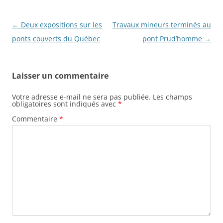
N
←
Deux expositions sur les
Travaux mineurs terminés au
a
ponts couverts du Québec
pont Prud’homme
→
v
i
Laisser un commentaire
g
a
Votre adresse e-mail ne sera pas publiée.
Les champs
obligatoires sont indiqués avec
*
t
Commentaire
*
i
o
n
d
e
s
a
r