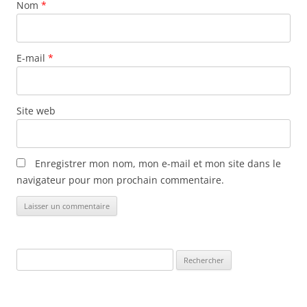
Nom
*
t
i
c
E-mail
*
l
e
s
Site web
Enregistrer mon nom, mon e-mail et mon site dans le
navigateur pour mon prochain commentaire.
Rechercher :