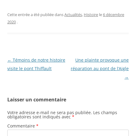
Cette entrée a été publiée dans
Actualités
,
Histoire
le
6 décembre
2020
.
N
←
Témoins de notre histoire
Une plainte provoque une
a
visite le pont Thiffault
réparation au pont de l’Aigle
v
→
i
g
Laisser un commentaire
a
t
Votre adresse e-mail ne sera pas publiée.
Les champs
obligatoires sont indiqués avec
*
i
Commentaire
*
o