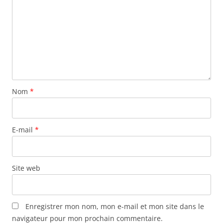
n
d
e
s
a
r
t
Nom
*
i
c
l
E-mail
*
e
s
Site web
Enregistrer mon nom, mon e-mail et mon site dans le
navigateur pour mon prochain commentaire.