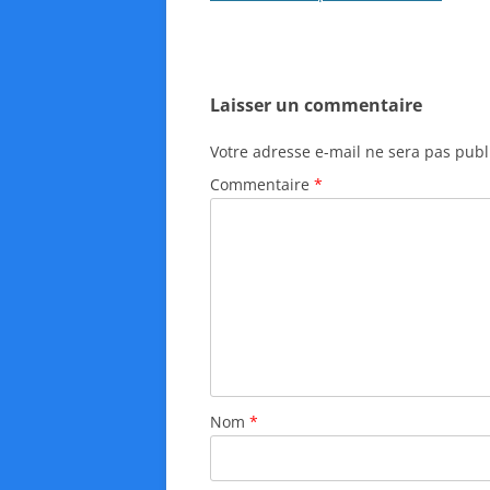
a
v
i
Laisser un commentaire
g
a
Votre adresse e-mail ne sera pas publ
t
Commentaire
*
i
o
n
d
e
s
a
r
Nom
*
t
i