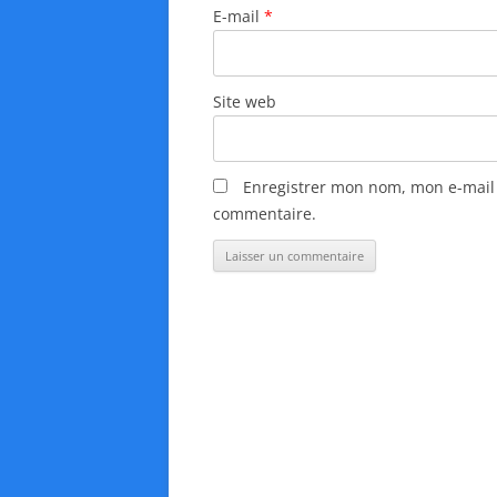
E-mail
*
c
l
e
Site web
s
Enregistrer mon nom, mon e-mail 
commentaire.