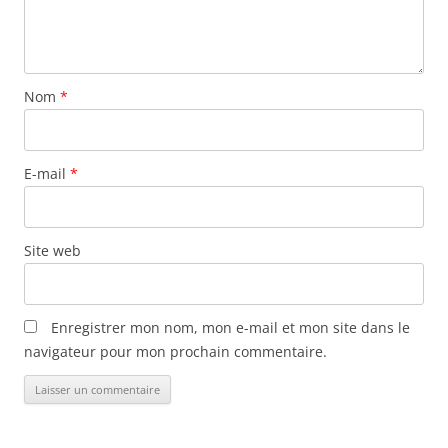
s
a
r
Nom
*
t
i
c
E-mail
*
l
e
s
Site web
Enregistrer mon nom, mon e-mail et mon site dans le
navigateur pour mon prochain commentaire.