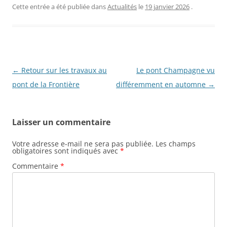
Cette entrée a été publiée dans
Actualités
le
19 janvier 2026
.
N
←
Retour sur les travaux au
Le pont Champagne vu
a
pont de la Frontière
différemment en automne
→
v
i
Laisser un commentaire
g
a
Votre adresse e-mail ne sera pas publiée.
Les champs
obligatoires sont indiqués avec
*
t
Commentaire
*
i
o
n
d
e