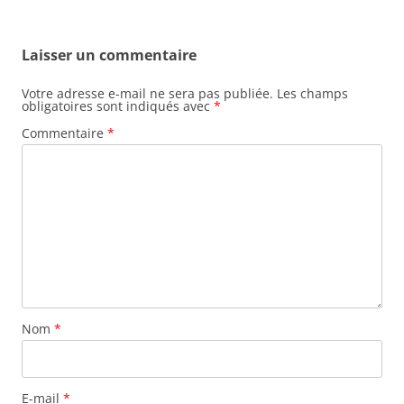
v
i
Laisser un commentaire
g
a
Votre adresse e-mail ne sera pas publiée.
Les champs
obligatoires sont indiqués avec
*
t
Commentaire
*
i
o
n
d
e
s
a
r
Nom
*
t
i
c
E-mail
*