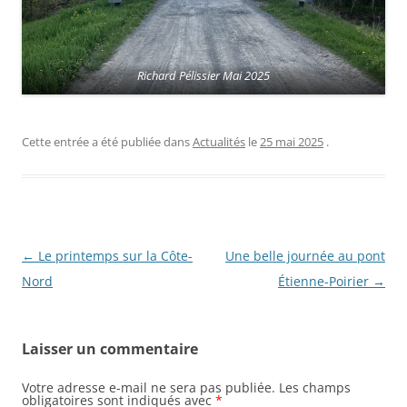
Richard Pélissier Mai 2025
Cette entrée a été publiée dans
Actualités
le
25 mai 2025
.
N
←
Le printemps sur la Côte-
Une belle journée au pont
a
Nord
Étienne-Poirier
→
v
i
Laisser un commentaire
g
a
Votre adresse e-mail ne sera pas publiée.
Les champs
obligatoires sont indiqués avec
*