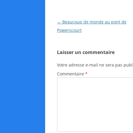
N
←
Beaucoup de monde au pont de
a
Powerscourt
v
i
Laisser un commentaire
g
a
Votre adresse e-mail ne sera pas publ
t
Commentaire
*
i
o
n
d
e
s
a