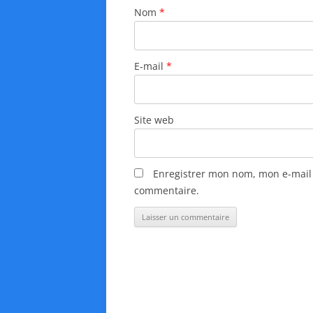
r
Nom
*
t
i
E-mail
*
c
l
e
Site web
s
Enregistrer mon nom, mon e-mail 
commentaire.