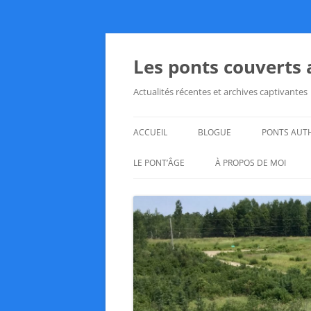
Aller
au
contenu
Les ponts couverts
Actualités récentes et archives captivantes
ACCUEIL
BLOGUE
PONTS AUT
LE PONT’ÂGE
À PROPOS DE MOI