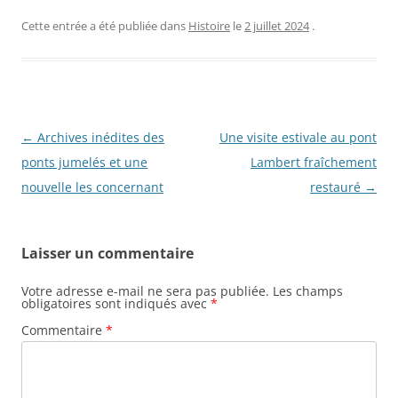
Cette entrée a été publiée dans
Histoire
le
2 juillet 2024
.
N
←
Archives inédites des
Une visite estivale au pont
a
ponts jumelés et une
Lambert fraîchement
v
nouvelle les concernant
restauré
→
i
g
Laisser un commentaire
a
t
Votre adresse e-mail ne sera pas publiée.
Les champs
obligatoires sont indiqués avec
*
i
Commentaire
*
o
n
d