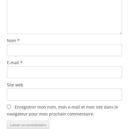
e
s
a
r
t
Nom
*
i
c
l
E-mail
*
e
s
Site web
Enregistrer mon nom, mon e-mail et mon site dans le
navigateur pour mon prochain commentaire.