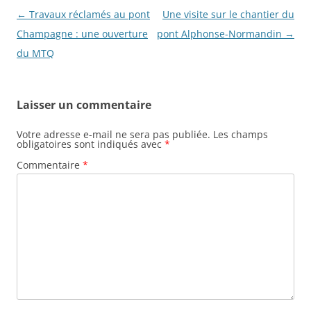
N
←
Travaux réclamés au pont
Une visite sur le chantier du
a
Champagne : une ouverture
pont Alphonse-Normandin
→
v
du MTQ
i
g
Laisser un commentaire
a
t
Votre adresse e-mail ne sera pas publiée.
Les champs
obligatoires sont indiqués avec
*
i
Commentaire
*
o
n
d
e
s
a
r
t