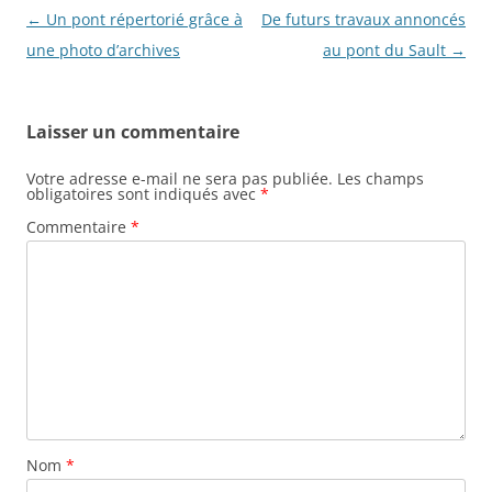
N
←
Un pont répertorié grâce à
De futurs travaux annoncés
a
une photo d’archives
au pont du Sault
→
v
i
Laisser un commentaire
g
a
Votre adresse e-mail ne sera pas publiée.
Les champs
obligatoires sont indiqués avec
*
t
Commentaire
*
i
o
n
d
e
s
a
r
Nom
*
t