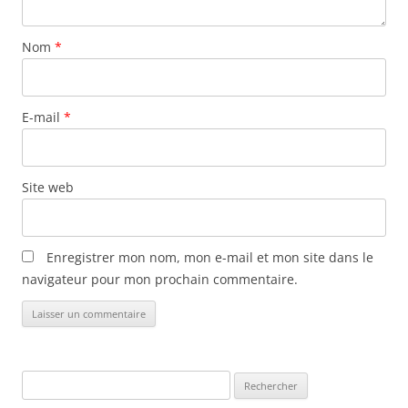
r
t
Nom
*
i
c
l
E-mail
*
e
s
Site web
Enregistrer mon nom, mon e-mail et mon site dans le
navigateur pour mon prochain commentaire.
Rechercher :