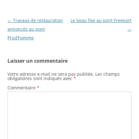
N
←
Travaux de restauration
Le beau fixe au pont Freeport
a
annoncés au pont
→
v
Prud’homme
i
g
Laisser un commentaire
a
t
Votre adresse e-mail ne sera pas publiée.
Les champs
obligatoires sont indiqués avec
*
i
Commentaire
*
o
n
d
e
s
a