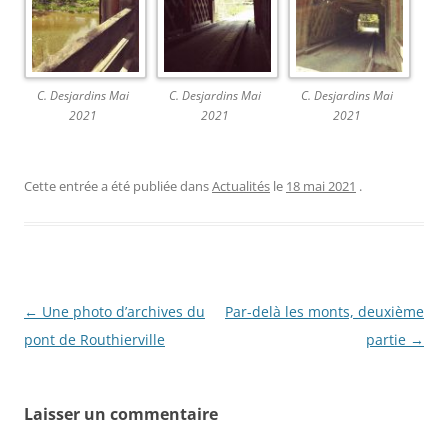
C. Desjardins Mai
C. Desjardins Mai
C. Desjardins Mai
2021
2021
2021
Cette entrée a été publiée dans
Actualités
le
18 mai 2021
.
N
←
Une photo d’archives du
Par-delà les monts, deuxième
a
pont de Routhierville
partie
→
v
i
Laisser un commentaire
g