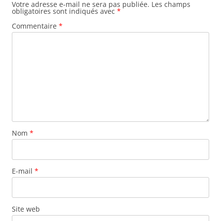
a
Votre adresse e-mail ne sera pas publiée.
Les champs
obligatoires sont indiqués avec
*
t
Commentaire
*
i
o
n
d
e
s
a
r
Nom
*
t
i
c
E-mail
*
l
e
s
Site web