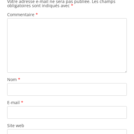
Votre adresse e-mail ne sera pas publiée.
Les champs
obligatoires sont indiqués avec
*
t
Commentaire
*
i
o
n
d
e
s
a
r
Nom
*
t
i
c
E-mail
*
l
e
s
Site web