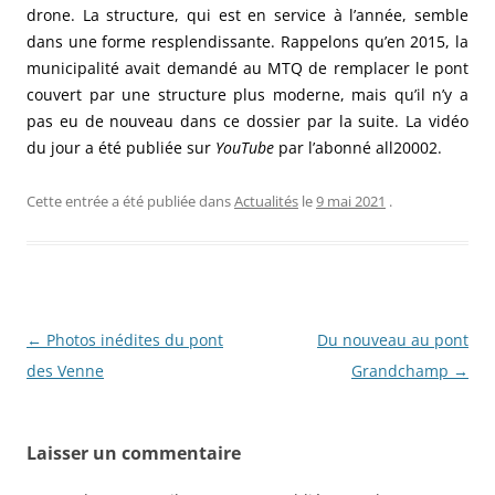
drone. La structure, qui est en service à l’année, semble
dans une forme resplendissante. Rappelons qu’en 2015, la
municipalité avait demandé au MTQ de remplacer le pont
couvert par une structure plus moderne, mais qu’il n’y a
pas eu de nouveau dans ce dossier par la suite. La vidéo
du jour a été publiée sur
YouTube
par l’abonné all20002.
Cette entrée a été publiée dans
Actualités
le
9 mai 2021
.
N
←
Photos inédites du pont
Du nouveau au pont
a
des Venne
Grandchamp
→
v
i
Laisser un commentaire
g
a