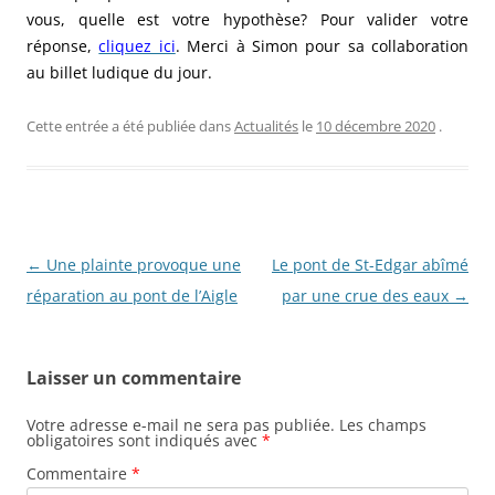
vous, quelle est votre hypothèse? Pour valider votre
réponse,
cliquez ici
. Merci à Simon pour sa collaboration
au billet ludique du jour.
Cette entrée a été publiée dans
Actualités
le
10 décembre 2020
.
N
←
Une plainte provoque une
Le pont de St-Edgar abîmé
a
réparation au pont de l’Aigle
par une crue des eaux
→
v
i
Laisser un commentaire
g
a
Votre adresse e-mail ne sera pas publiée.
Les champs
obligatoires sont indiqués avec
*
t
Commentaire
*
i