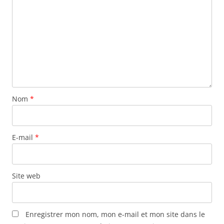
o
n
d
e
s
a
r
Nom
*
t
i
c
E-mail
*
l
e
s
Site web
Enregistrer mon nom, mon e-mail et mon site dans le