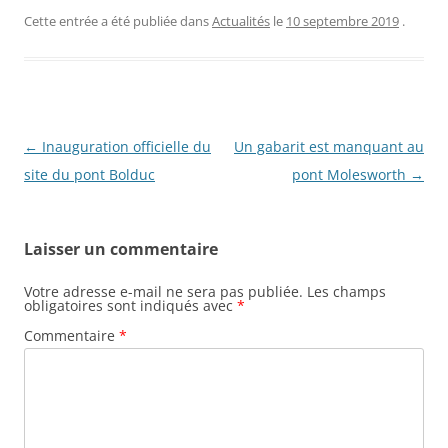
Cette entrée a été publiée dans
Actualités
le
10 septembre 2019
.
N
←
Inauguration officielle du
Un gabarit est manquant au
a
site du pont Bolduc
pont Molesworth
→
v
i
Laisser un commentaire
g
a
Votre adresse e-mail ne sera pas publiée.
Les champs
obligatoires sont indiqués avec
*
t
Commentaire
*
i
o
n
d