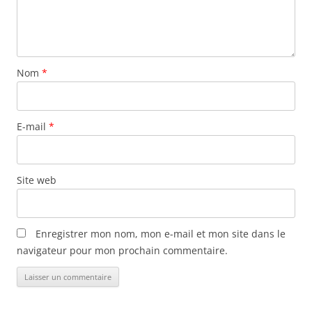
e
s
a
r
Nom
*
t
i
c
E-mail
*
l
e
s
Site web
Enregistrer mon nom, mon e-mail et mon site dans le
navigateur pour mon prochain commentaire.