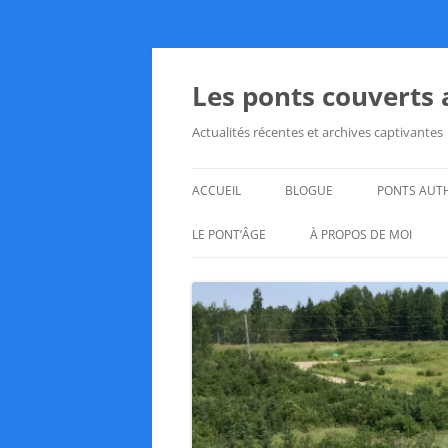
Aller
au
contenu
Les ponts couverts
Actualités récentes et archives captivantes
ACCUEIL
BLOGUE
PONTS AUT
LE PONT’ÂGE
À PROPOS DE MOI