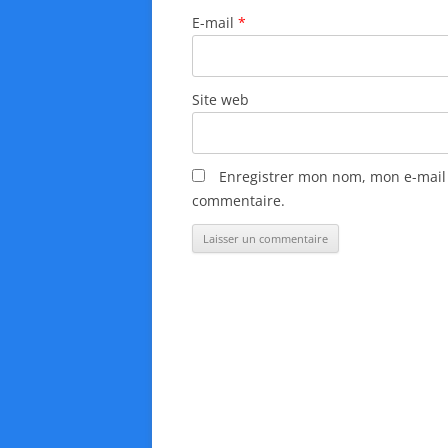
i
E-mail
*
c
l
e
Site web
s
Enregistrer mon nom, mon e-mail 
commentaire.