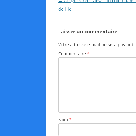
N
←
Google Street View : un chien dans 
a
de l’Île
v
i
Laisser un commentaire
g
a
Votre adresse e-mail ne sera pas publ
t
Commentaire
*
i
o
n
d
e
s
a
r
Nom
*
t