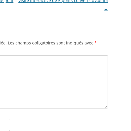
le pont
Visite interactive de 5 ponts couverts d’Abitibi
→
iée.
Les champs obligatoires sont indiqués avec
*