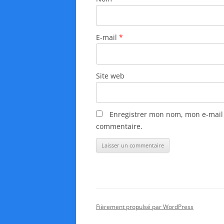
r
t
E-mail
*
i
c
l
Site web
e
s
Enregistrer mon nom, mon e-mail 
commentaire.
Fièrement propulsé par WordPress