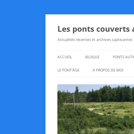
Aller
au
contenu
Les ponts couverts
Actualités récentes et archives captivantes
ACCUEIL
BLOGUE
PONTS AUT
LE PONT’ÂGE
À PROPOS DE MOI