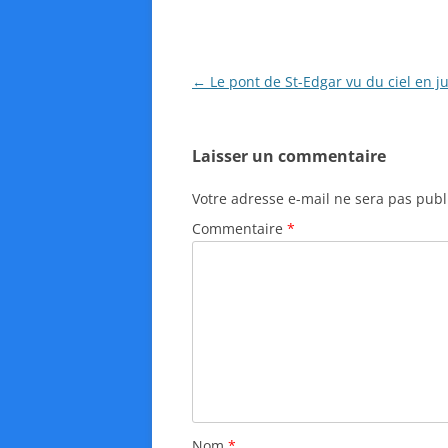
N
←
Le pont de St-Edgar vu du ciel en j
a
v
Laisser un commentaire
i
g
Votre adresse e-mail ne sera pas publ
a
Commentaire
*
t
i
o
n
d
e
s
a
Nom
*