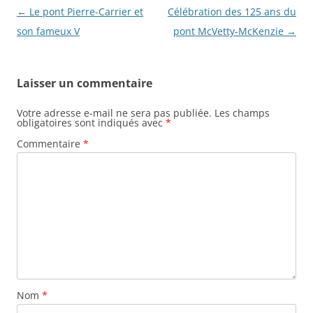
N
←
Le pont Pierre-Carrier et
Célébration des 125 ans du
a
son fameux V
pont McVetty-McKenzie
→
v
i
Laisser un commentaire
g
a
Votre adresse e-mail ne sera pas publiée.
Les champs
obligatoires sont indiqués avec
*
t
Commentaire
*
i
o
n
d
e
s
a
r
Nom
*
t