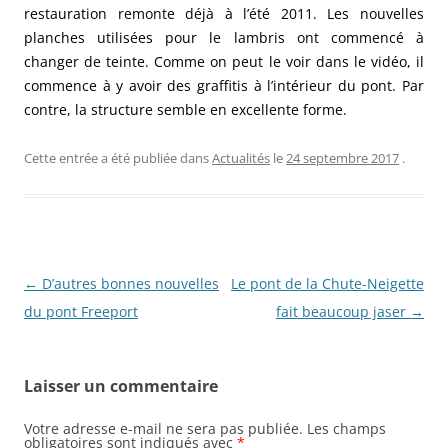
restauration remonte déjà à l’été 2011. Les nouvelles
planches utilisées pour le lambris ont commencé à
changer de teinte. Comme on peut le voir dans le vidéo, il
commence à y avoir des graffitis à l’intérieur du pont. Par
contre, la structure semble en excellente forme.
Cette entrée a été publiée dans
Actualités
le
24 septembre 2017
.
N
←
D’autres bonnes nouvelles
Le pont de la Chute-Neigette
a
du pont Freeport
fait beaucoup jaser
→
v
i
Laisser un commentaire
g
a
Votre adresse e-mail ne sera pas publiée.
Les champs
obligatoires sont indiqués avec
*