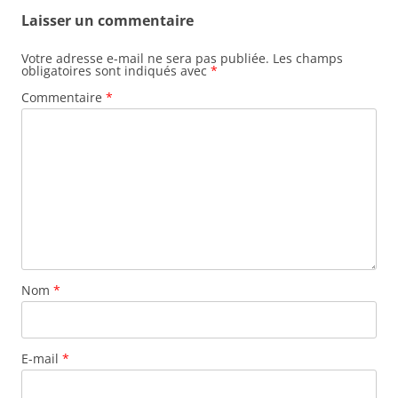
i
Laisser un commentaire
g
a
Votre adresse e-mail ne sera pas publiée.
Les champs
obligatoires sont indiqués avec
*
t
Commentaire
*
i
o
n
d
e
s
a
r
Nom
*
t
i
c
E-mail
*
l