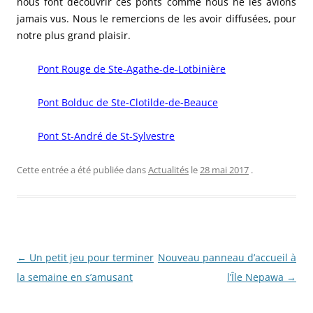
nous font découvrir ces ponts comme nous ne les avions
jamais vus. Nous le remercions de les avoir diffusées, pour
notre plus grand plaisir.
Pont Rouge de Ste-Agathe-de-Lotbinière
Pont Bolduc de Ste-Clotilde-de-Beauce
Pont St-André de St-Sylvestre
Cette entrée a été publiée dans
Actualités
le
28 mai 2017
.
N
←
Un petit jeu pour terminer
Nouveau panneau d’accueil à
a
la semaine en s’amusant
l’Île Nepawa
→
v