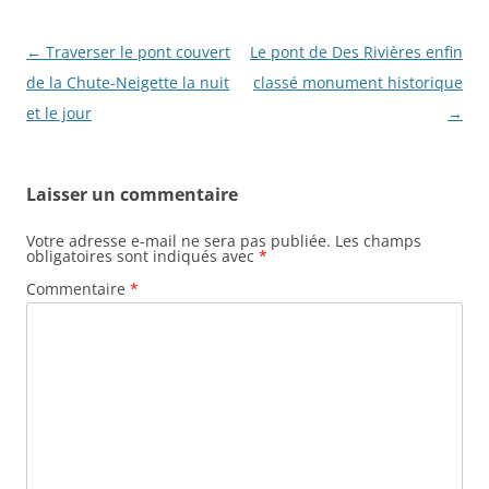
N
←
Traverser le pont couvert
Le pont de Des Rivières enfin
a
de la Chute-Neigette la nuit
classé monument historique
v
et le jour
→
i
g
Laisser un commentaire
a
t
Votre adresse e-mail ne sera pas publiée.
Les champs
obligatoires sont indiqués avec
*
i
Commentaire
*
o
n
d
e
s
a
r