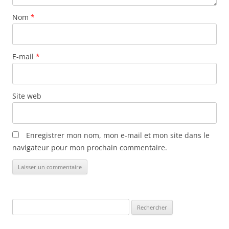
t
Nom
*
i
c
l
E-mail
*
e
s
Site web
Enregistrer mon nom, mon e-mail et mon site dans le
navigateur pour mon prochain commentaire.
Rechercher :