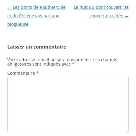
N
←
Les ponts de Routhierville
Le nuit du pont couvert : le
a
et du Collège vus par une
concert en vidéo
→
v
blogueuse
i
g
Laisser un commentaire
a
t
Votre adresse e-mail ne sera pas publiée.
Les champs
obligatoires sont indiqués avec
*
i
Commentaire
*
o
n
d
e
s
a
r
t