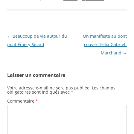
N
←
Beaucoup de vie autour du
On manifeste au pont
a
pont Émery-Sicard
couvert Félix-Gabriel-
v
Marchand
→
i
g
Laisser un commentaire
a
t
Votre adresse e-mail ne sera pas publiée.
Les champs
obligatoires sont indiqués avec
*
i
Commentaire
*
o
n
d
e