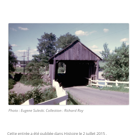
.
Photo : Eugene Sulecki. Collection : Richard Roy
Cette entrée a été publiée dans
Histoire
le
2 juillet 2015
.