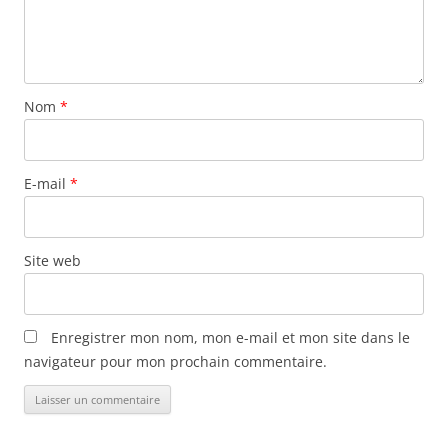
s
a
r
t
Nom
*
i
c
l
E-mail
*
e
s
Site web
Enregistrer mon nom, mon e-mail et mon site dans le
navigateur pour mon prochain commentaire.