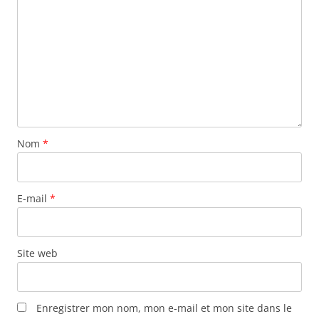
o
n
d
e
s
a
r
Nom
*
t
i
c
E-mail
*
l
e
s
Site web
Enregistrer mon nom, mon e-mail et mon site dans le