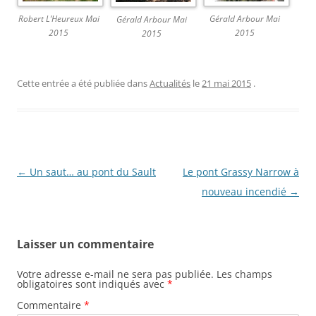
Robert L’Heureux Mai
Gérald Arbour Mai
Gérald Arbour Mai
2015
2015
2015
Cette entrée a été publiée dans
Actualités
le
21 mai 2015
.
N
←
Un saut… au pont du Sault
Le pont Grassy Narrow à
a
nouveau incendié
→
v
i
Laisser un commentaire
g
a
Votre adresse e-mail ne sera pas publiée.
Les champs
obligatoires sont indiqués avec
*
t
Commentaire
*
i