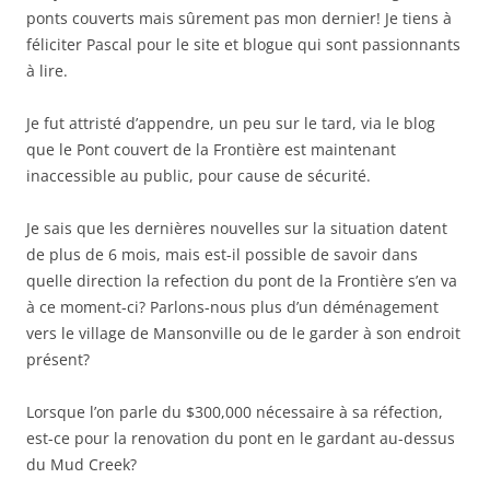
s
ponts couverts mais sûrement pas mon dernier! Je tiens à
a
féliciter Pascal pour le site et blogue qui sont passionnants
à lire.
r
t
Je fut attristé d’appendre, un peu sur le tard, via le blog
i
que le Pont couvert de la Frontière est maintenant
c
inaccessible au public, pour cause de sécurité.
l
e
Je sais que les dernières nouvelles sur la situation datent
de plus de 6 mois, mais est-il possible de savoir dans
s
quelle direction la refection du pont de la Frontière s’en va
à ce moment-ci? Parlons-nous plus d’un déménagement
vers le village de Mansonville ou de le garder à son endroit
présent?
Lorsque l’on parle du $300,000 nécessaire à sa réfection,
est-ce pour la renovation du pont en le gardant au-dessus
du Mud Creek?