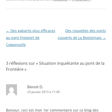
N
←
Des gabarits plus efficaces
Des nouvelles des ponts
a
au pont Freeport de
couverts de La Bostonnais
→
v
Cowansville
i
g
3 réflexions sur «
Situation inquiétante au pont de la
a
Frontière
»
t
i
o
Benoit D.
23 janvier 2015 à 11:45
n
d
e
Bonjour, ceci est mon 1er commentaire sur ce blog des