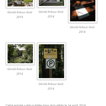
Gérald Arbour Août
Gérald Arbour Août
2014
2014
Gérald Arbour Août
2014
Gérald Arbour Août
2014
Gérald Arbour Août
2014
Cette entrée a été publiée dans
Actualités
le
14 août 2014
.