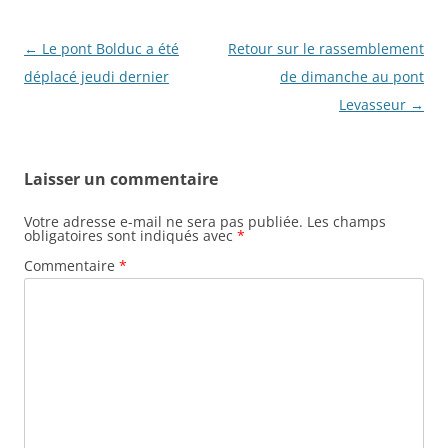
N
←
Le pont Bolduc a été
Retour sur le rassemblement
a
déplacé jeudi dernier
de dimanche au pont
v
Levasseur
→
i
g
Laisser un commentaire
a
t
Votre adresse e-mail ne sera pas publiée.
Les champs
obligatoires sont indiqués avec
*
i
Commentaire
*
o
n
d
e
s
a
r