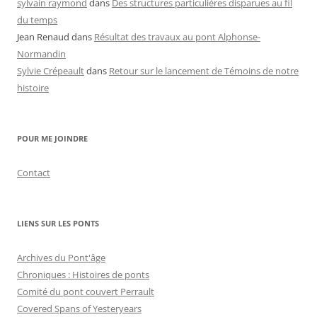
sylvain raymond
dans
Des structures particulières disparues au fil
du temps
Jean Renaud
dans
Résultat des travaux au pont Alphonse-
Normandin
Sylvie Crépeault
dans
Retour sur le lancement de Témoins de notre
histoire
POUR ME JOINDRE
Contact
LIENS SUR LES PONTS
Archives du Pont'âge
Chroniques : Histoires de ponts
Comité du pont couvert Perrault
Covered Spans of Yesteryears