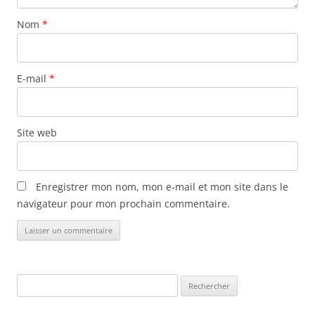
t
Nom
*
i
c
l
E-mail
*
e
s
Site web
Enregistrer mon nom, mon e-mail et mon site dans le
navigateur pour mon prochain commentaire.
Rechercher :