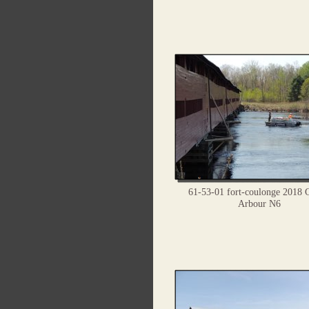
61-53-01 fort-coulonge 2018 G
Arbour N6