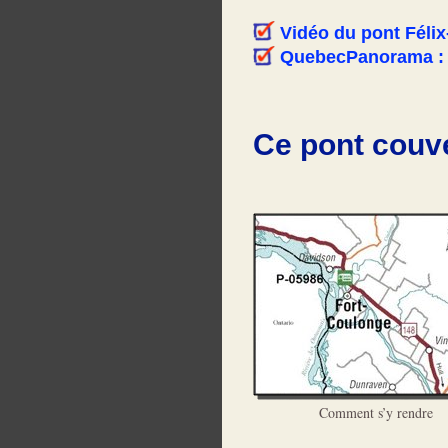
Vidéo du pont Féli
QuebecPanorama : vi
Ce pont couve
Comment s’y rendre