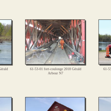
érald
61-53-01 fort-coulonge 2018 Gérald
61-53
Arbour N7