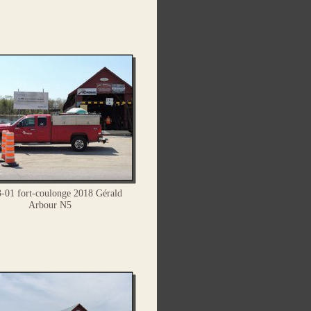
-01 fort-coulonge 2018 Gérald
Arbour N5