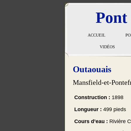
Pont
ACCUEIL
PO
VIDÉOS
Outaouais
Mansfield-et-Pontef
Construction :
1898
Longueur :
499 pieds
Cours d’eau :
Rivière 