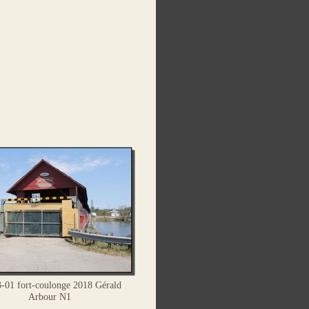
-01 fort-coulonge 2018 Gérald
Arbour N1