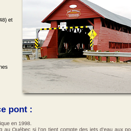
48) et
nes
e pont :
ique en 1998.
ng au Québec si l’on tient compte des jets d’eau aux po