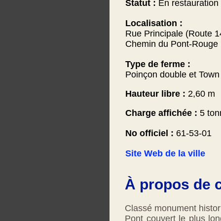
Statut :
En restauration
Localisation :
Rue Principale (Route 1
Chemin du Pont-Rouge
Type de ferme :
Poinçon double et Town
Hauteur libre :
2,60 m
Charge affichée :
5 ton
No officiel :
61-53-01
Site Web de la ville
À propos de c
Classé monument histor
Pont couvert le plus lo