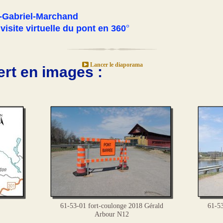
x-Gabriel-Marchand
°
site virtuelle du pont en 360
Lancer le diaporama
rt en images :
61-53-01 fort-coulonge 2018 Gérald
61-53
Arbour N12