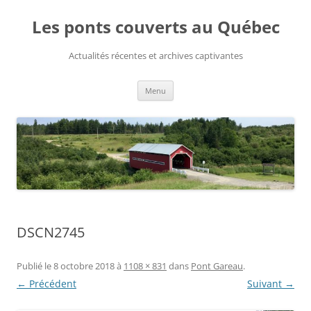
Aller
au
Les ponts couverts au Québec
contenu
Actualités récentes et archives captivantes
Menu
DSCN2745
Publié le
8 octobre 2018
à
1108 × 831
dans
Pont Gareau
.
← Précédent
Suivant →