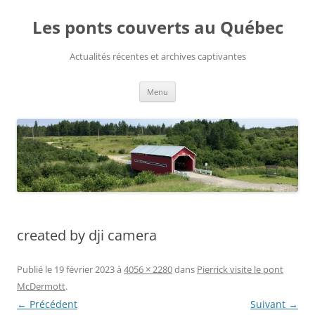
Aller
au
Les ponts couverts au Québec
contenu
Actualités récentes et archives captivantes
Menu
created by dji camera
Publié le
19 février 2023
à
4056 × 2280
dans
Pierrick visite le pont
McDermott
.
← Précédent
Suivant →