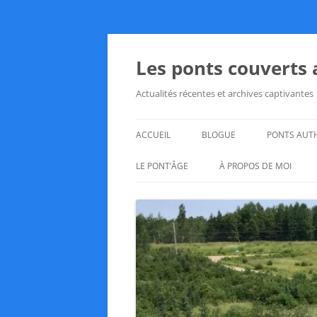
Aller
au
contenu
Les ponts couverts
Actualités récentes et archives captivantes
ACCUEIL
BLOGUE
PONTS AUT
LE PONT’ÂGE
À PROPOS DE MOI