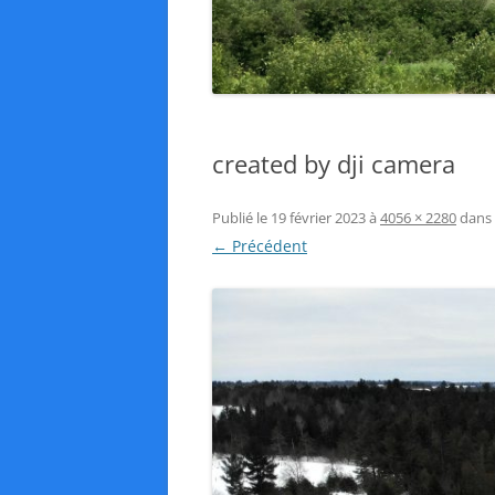
created by dji camera
Publié le
19 février 2023
à
4056 × 2280
dans
← Précédent