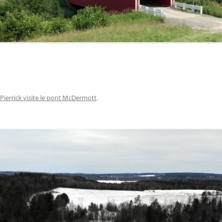
Pierrick visite le pont McDermott
.