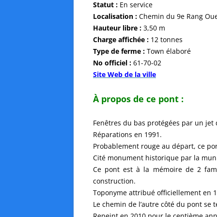
Statut :
En service
Localisation :
Chemin du 9e Rang Oue
Hauteur libre :
3,50 m
Charge affichée :
12 tonnes
Type de ferme :
Town élaboré
No officiel :
61-70-02
Site Web de la ville
À propos de ce pont :
Fenêtres du bas protégées par un jet 
Réparations en 1991.
Probablement rouge au départ, ce pon
Cité monument historique par la munic
Ce pont est à la mémoire de 2 fami
construction.
Toponyme attribué officiellement en 
Le chemin de l’autre côté du pont se 
Repeint en 2010 pour le centième anni