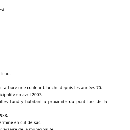
st
d’eau.
t arbore une couleur blanche depuis les années 70.
ipalité en avril 2007.
lles Landry habitant à proximité du pont lors de la
1988.
termine en cul-de-sac.
versaire de la municipalité.