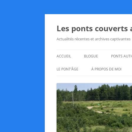
Aller
au
contenu
Les ponts couverts
Actualités récentes et archives captivantes
ACCUEIL
BLOGUE
PONTS AUT
LE PONT’ÂGE
À PROPOS DE MOI