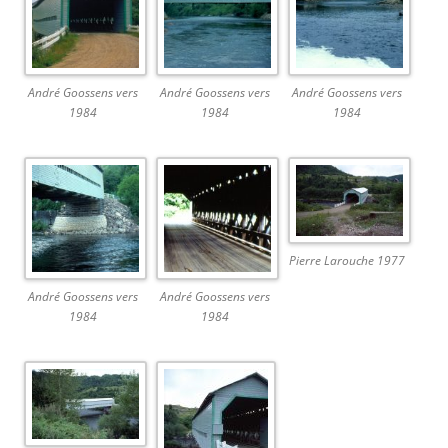
André Goossens vers
André Goossens vers
André Goossens vers
1984
1984
1984
Pierre Larouche 1977
André Goossens vers
André Goossens vers
1984
1984