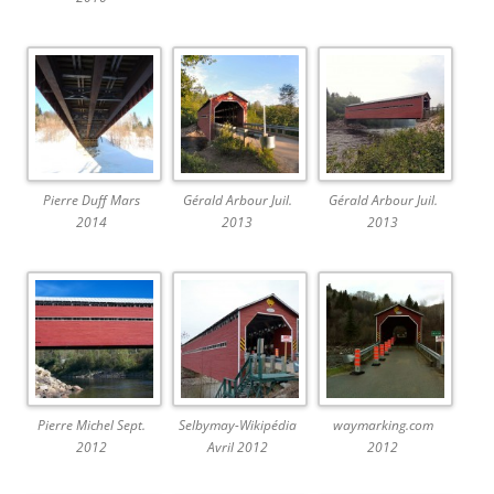
Pierre Duff Mars
Gérald Arbour Juil.
Gérald Arbour Juil.
2014
2013
2013
Pierre Michel Sept.
Selbymay-Wikipédia
waymarking.com
2012
Avril 2012
2012