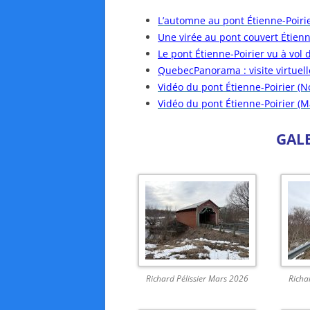
L’automne au pont Étienne-Poiri
Une virée au pont couvert Étienn
Le pont Étienne-Poirier vu à vol 
QuebecPanorama : visite virtuel
Vidéo du pont Étienne-Poirier (
Vidéo du pont Étienne-Poirier (M
GAL
Richard Pélissier Mars 2026
Richa