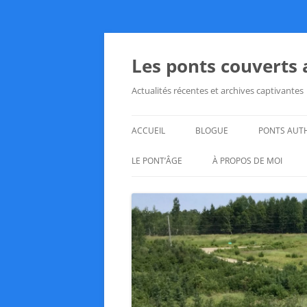
Aller
au
contenu
Les ponts couverts
Actualités récentes et archives captivantes
ACCUEIL
BLOGUE
PONTS AUT
LE PONT’ÂGE
À PROPOS DE MOI